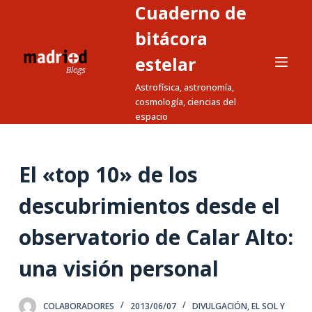
Cuaderno de
S
a
bitácora
l
estelar
t
Astrofísica, astronomía,
a
cosmología, ciencias del
r
espacio
a
l
c
El «top 10» de los
o
n
descubrimientos desde el
t
observatorio de Calar Alto:
e
n
una visión personal
i
d
o
COLABORADORES
2013/06/07
DIVULGACIÓN
,
EL SOL Y