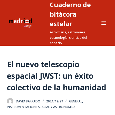
Cuaderno de
S
a
bitácora
l
estelar
t
Astrofísica, astronomía,
a
cosmología, ciencias del
r
espacio
a
l
c
El nuevo telescopio
o
n
espacial JWST: un éxito
t
colectivo de la humanidad
e
n
i
DAVID BARRADO
2021/12/29
GENERAL
,
d
INSTRUMENTACIÓN ESPACIAL Y ASTRONÓMICA
o