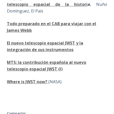
telescopio espacial de la histori
a
, Nuño
Domínguez, El Pais
Todo preparado en el CAB para viajar con el
James Webb
El nuevo telescopio espacial JWST y la
integración de sus instrumentos
MTS: la contribución española al nuevo
telescopio espacial JWST (I)
Where is JWST now?
(NASA)
Compartir: