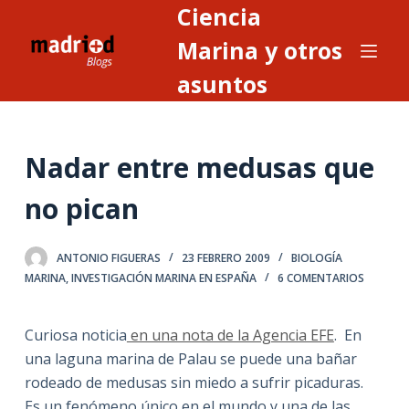
Ciencia
S
a
Marina y otros
l
asuntos
t
a
r
Nadar entre medusas que
a
l
no pican
c
o
n
ANTONIO FIGUERAS
23 FEBRERO 2009
BIOLOGÍA
MARINA
,
INVESTIGACIÓN MARINA EN ESPAÑA
6 COMENTARIOS
t
e
n
Curiosa noticia
en una nota de la Agencia EFE
. En
i
una laguna marina de Palau se puede una bañar
d
rodeado de medusas sin miedo a sufrir picaduras.
o
Es un fenómeno único en el mundo y una de las