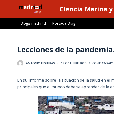
S
Ciencia Marina y
a
l
Blogs madri+d
Portada Blog
t
a
r
a
Lecciones de la pandemia
l
c
ANTONIO FIGUERAS
13 OCTUBRE 2020
COVID19-SARS
o
n
t
En su Informe sobre la situación de la salud en el
e
principales que el mundo debería aprender de la e
n
i
d
o