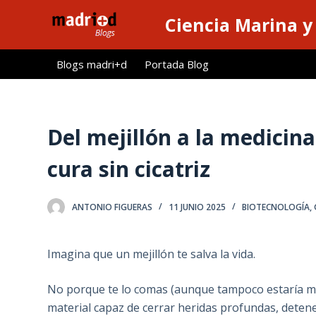
S
Ciencia Marina y
a
l
Blogs madri+d
Portada Blog
t
a
r
a
Del mejillón a la medicin
l
cura sin cicatriz
c
o
n
ANTONIO FIGUERAS
11 JUNIO 2025
BIOTECNOLOGÍA
,
t
e
Imagina que un mejillón te salva la vida.
n
i
No porque te lo comas (aunque tampoco estaría ma
d
material capaz de cerrar heridas profundas, detene
o