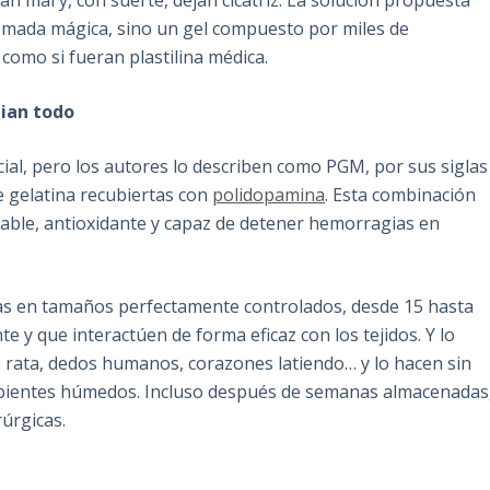
zan mal y, con suerte, dejan cicatriz. La solución propuesta
pomada mágica, sino un gel compuesto por miles de
como si fueran plastilina médica.
bian todo
al, pero los autores lo describen como PGM, por sus siglas
e gelatina recubiertas con
polidopamina
. Esta combinación
able, antioxidante y capaz de detener hemorragias en
ras en tamaños perfectamente controlados, desde 15 hasta
e y que interactúen de forma eficaz con los tejidos. Y lo
e rata, dedos humanos, corazones latiendo… y lo hacen sin
 ambientes húmedos. Incluso después de semanas almacenadas
úrgicas.