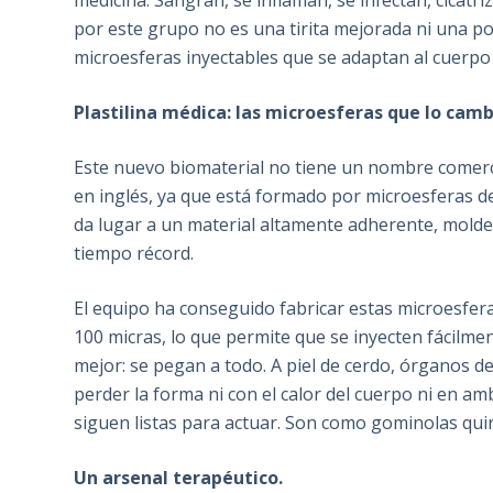
medicina. Sangran, se inflaman, se infectan, cicatri
por este grupo no es una tirita mejorada ni una 
microesferas inyectables que se adaptan al cuerpo 
Plastilina médica: las microesferas que lo cam
Este nuevo biomaterial no tiene un nombre comerci
en inglés, ya que está formado por microesferas d
da lugar a un material altamente adherente, molde
tiempo récord.
El equipo ha conseguido fabricar estas microesfe
100 micras, lo que permite que se inyecten fácilment
mejor: se pegan a todo. A piel de cerdo, órganos d
perder la forma ni con el calor del cuerpo ni en
siguen listas para actuar. Son como gominolas quir
Un arsenal terapéutico.