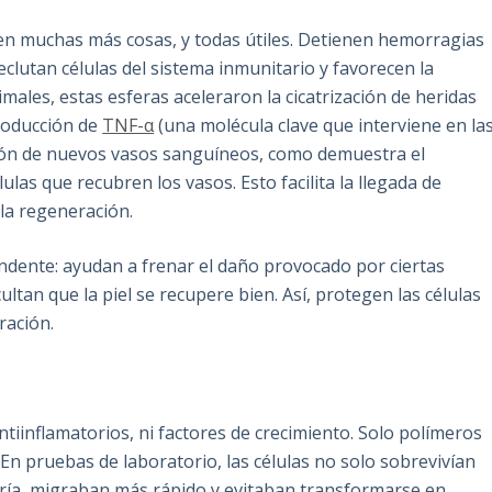
cen muchas más cosas, y todas útiles. Detienen hemorragias
clutan células del sistema inmunitario y favorecen la
males, estas esferas aceleraron la cicatrización de heridas
producción de
TNF-α
(una molécula clave que interviene en la
ción de nuevos vasos sanguíneos, como demuestra el
as que recubren los vasos. Esto facilita la llegada de
la regeneración.
dente: ayudan a frenar el daño provocado por ciertas
ultan que la piel se recupere bien. Así, protegen las células
ración.
ntiinflamatorios, ni factores de crecimiento. Solo polímeros
 En pruebas de laboratorio, las células no solo sobrevivían
gría, migraban más rápido y evitaban transformarse en