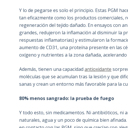
Y lo de pegarse es solo el principio. Estas PGM ha
tan eficazmente como los productos comerciales, re
regeneración del tejido dañado. En ensayos con ani
grandes, redujeron la inflamación al disminuir la 
respuestas inflamatorias) y estimularon la forma
aumento de CD31, una proteína presente en las célul
oxígeno y nutrientes a la zona dañada, acelerando 
Además, tienen una capacidad
antioxidante
sorpren
moléculas que se acumulan tras la lesión y que dific
sanas y crean un entorno más favorable para la cu
80% menos sangrado: la prueba de fuego
Y todo esto, sin medicamentos. Ni antibióticos, ni a
naturales, agua y un poco de química bien afinada.
en contacto con las PGM, sino que crecían con ale