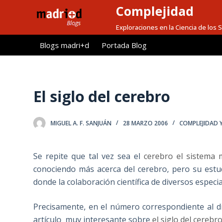
Complejidad
S
a
Exploraciones en la Ciencia de los
l
Blogs madri+d
Portada Blog
t
a
r
a
El siglo del cerebro
l
c
MIGUEL A. F. SANJUÁN
28 MARZO 2006
COMPLEJIDAD 
o
n
t
Se repite que tal vez sea el
cerebro el sistema 
e
conociendo más acerca del cerebro, pero su estudi
n
donde la colaboración científica de diversos especia
i
d
Precisamente, en el número correspondiente al d
o
artículo muy interesante sobre
el siglo del cerebro