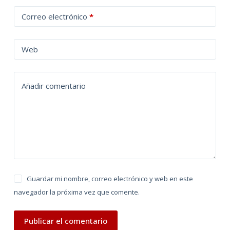
t
Correo electrónico
*
e
r
n
Web
a
t
Añadir comentario
i
v
e
:
Guardar mi nombre, correo electrónico y web en este
navegador la próxima vez que comente.
Publicar el comentario