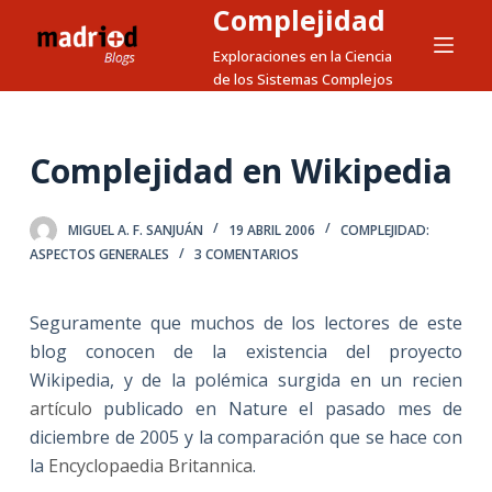
Complejidad
S
a
Exploraciones en la Ciencia
de los Sistemas Complejos
l
t
a
Complejidad en Wikipedia
r
a
l
MIGUEL A. F. SANJUÁN
19 ABRIL 2006
COMPLEJIDAD:
c
ASPECTOS GENERALES
3 COMENTARIOS
o
n
Seguramente que muchos de los lectores de este
t
blog conocen de la existencia del proyecto
e
Wikipedia, y de la polémica surgida en un recien
n
artículo
publicado en Nature el pasado mes de
i
diciembre de 2005 y la comparación que se hace con
d
la
Encyclopaedia Britannica
.
o