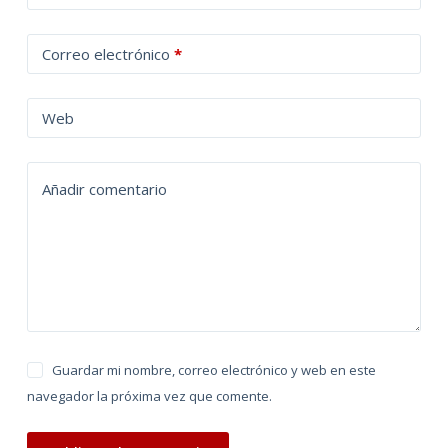
l
t
Correo electrónico
*
e
r
n
Web
a
t
Añadir comentario
i
v
e
:
Guardar mi nombre, correo electrónico y web en este
navegador la próxima vez que comente.