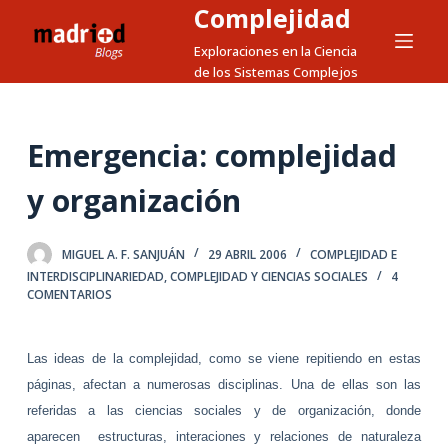
Complejidad
S
a
Exploraciones en la Ciencia
de los Sistemas Complejos
l
t
a
Emergencia: complejidad
r
a
y organización
l
c
MIGUEL A. F. SANJUÁN
29 ABRIL 2006
COMPLEJIDAD E
o
INTERDISCIPLINARIEDAD
,
COMPLEJIDAD Y CIENCIAS SOCIALES
4
n
COMENTARIOS
t
e
n
Las ideas de la complejidad, como se viene repitiendo en estas
i
páginas, afectan a numerosas disciplinas. Una de ellas son las
d
referidas a las ciencias sociales y de organización, donde
o
aparecen estructuras, interaciones y relaciones de naturaleza