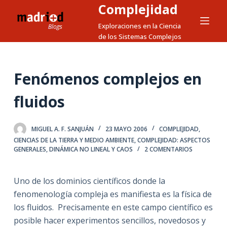
Complejidad
S
a
Exploraciones en la Ciencia
de los Sistemas Complejos
l
t
a
Fenómenos complejos en
r
a
fluidos
l
c
MIGUEL A. F. SANJUÁN
23 MAYO 2006
COMPLEJIDAD,
o
CIENCIAS DE LA TIERRA Y MEDIO AMBIENTE
,
COMPLEJIDAD: ASPECTOS
n
GENERALES
,
DINÁMICA NO LINEAL Y CAOS
2 COMENTARIOS
t
e
Uno de los dominios científicos donde la
n
fenomenología compleja es manifiesta es la física de
i
los fluidos. Precisamente en este campo científico es
d
posible hacer experimentos sencillos, novedosos y
o