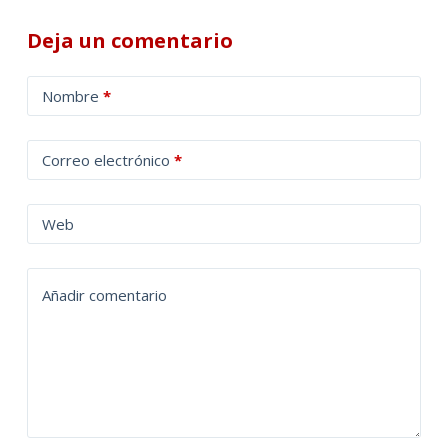
Deja un comentario
A
Nombre
*
l
t
Correo electrónico
*
e
r
n
Web
a
t
Añadir comentario
i
v
e
: