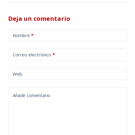
Deja un comentario
A
Nombre
*
l
t
Correo electrónico
*
e
r
n
Web
a
t
Añadir comentario
i
v
e
: