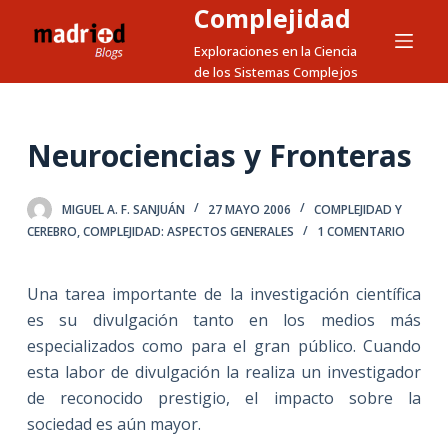
Complejidad
S
a
Exploraciones en la Ciencia
de los Sistemas Complejos
l
t
a
Neurociencias y Fronteras
r
a
l
MIGUEL A. F. SANJUÁN
27 MAYO 2006
COMPLEJIDAD Y
c
CEREBRO
,
COMPLEJIDAD: ASPECTOS GENERALES
1 COMENTARIO
o
n
Una tarea importante de la investigación científica
t
es su divulgación tanto en los medios más
e
especializados como para el gran público. Cuando
n
esta labor de divulgación la realiza un investigador
i
de reconocido prestigio, el impacto sobre la
d
sociedad es aún mayor.
o