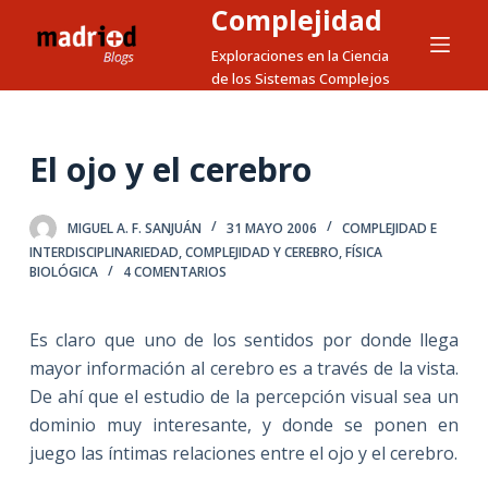
Complejidad
S
a
Exploraciones en la Ciencia
de los Sistemas Complejos
l
t
a
El ojo y el cerebro
r
a
l
MIGUEL A. F. SANJUÁN
31 MAYO 2006
COMPLEJIDAD E
c
INTERDISCIPLINARIEDAD
,
COMPLEJIDAD Y CEREBRO
,
FÍSICA
BIOLÓGICA
4 COMENTARIOS
o
n
t
Es claro que uno de los sentidos por donde llega
e
mayor información al cerebro es a través de la vista.
n
De ahí que el estudio de la percepción visual sea un
i
dominio muy interesante, y donde se ponen en
d
juego las íntimas relaciones entre el ojo y el cerebro.
o