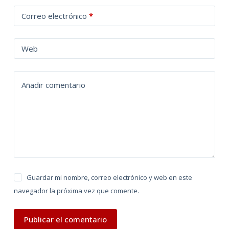
t
Correo electrónico
*
e
r
n
Web
a
t
Añadir comentario
i
v
e
:
Guardar mi nombre, correo electrónico y web en este
navegador la próxima vez que comente.
Publicar el comentario