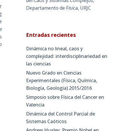
del Caos y Sistemas Complejos,
r
Departamento de Física, URJC
g
e
e
Entradas recientes
s
o
Dinámica no lineal, caos y
complejidad: interdisciplinariedad en
las ciencias
Nuevo Grado en Ciencias
Experimentales (Física, Química,
Biología, Geología) 2015/2016
Simposio sobre Física del Cancer en
Valencia
Dinámica del Control Parcial de
Sistemas Caóticos
Andrew Huxley, Premio Nobel en