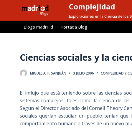
Complejidad
S
a
Exploraciones en la Ciencia de los
l
Blogs madri+d
Portada Blog
t
a
r
a
Ciencias sociales y la cien
l
c
MIGUEL A. F. SANJUÁN
3 JULIO 2006
COMPLEJIDAD Y CI
o
n
t
El influjo que está teniendo sobre las ciencias so
e
sistemas complejos, tales como la ciencia de la
n
Según el Director Asociado del Cornell Theory Cen
i
sociales querían estudiar un pueblo tenían que i
d
comportamiento humano a través de un nuevo mund
o