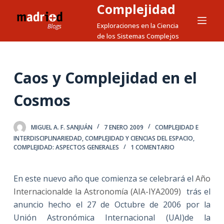
Complejidad
S
a
Exploraciones en la Ciencia
de los Sistemas Complejos
l
t
a
Caos y Complejidad en el
r
a
Cosmos
l
c
MIGUEL A. F. SANJUÁN
7 ENERO 2009
COMPLEJIDAD E
o
INTERDISCIPLINARIEDAD
,
COMPLEJIDAD Y CIENCIAS DEL ESPACIO
,
n
COMPLEJIDAD: ASPECTOS GENERALES
1 COMENTARIO
t
e
En este nuevo año que comienza se celebrará el
Año
n
Internacionalde la Astronomía (AIA-IYA2009)
trás el
i
anuncio hecho el 27 de Octubre de 2006 por la
d
Unión Astronómica Internacional (UAI)de la
o