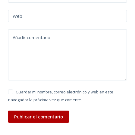
r
n
Web
a
t
Añadir comentario
i
v
e
:
Guardar mi nombre, correo electrónico y web en este
navegador la próxima vez que comente.
Publicar el comentario