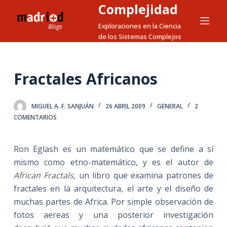
Complejidad
S
a
Exploraciones en la Ciencia
de los Sistemas Complejos
l
t
a
Fractales Africanos
r
a
l
MIGUEL A. F. SANJUÁN
26 ABRIL 2009
GENERAL
2
c
COMENTARIOS
o
n
Ron Eglash es un matemático que se define a sí
t
mismo como etno-matemático, y es el autor de
e
African Fractals
,
un libro que examina patrones de
n
fractales en la arquitectura, el arte y el diseño de
i
muchas partes de Africa. Por simple observación de
d
fotos aereas y una posterior investigación
o