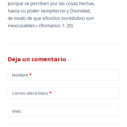
porque se perciben por las cosas hechas,
hasta su poder sempiterno y Divinidad,
de modo de que ellos(los incrédulos) son
inexcusables.» (Romanos 1: 20)
Deja un comentario
A
Nombre
*
l
t
Correo electrónico
*
e
r
n
Web
a
t