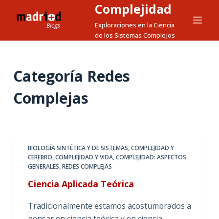
Complejidad
S
a
Exploraciones en la Ciencia
de los Sistemas Complejos
l
t
a
Categoría
Redes
r
a
Complejas
l
c
o
n
BIOLOGÍA SINTÉTICA Y DE SISTEMAS
,
COMPLEJIDAD Y
t
CEREBRO
,
COMPLEJIDAD Y VIDA
,
COMPLEJIDAD: ASPECTOS
e
GENERALES
,
REDES COMPLEJAS
n
Ciencia Aplicada Teórica
i
d
Tradicionalmente estamos acostumbrados a
o
pensar en ciencia teórica y en ciencia