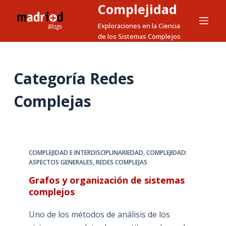
Complejidad
S
a
Exploraciones en la Ciencia
de los Sistemas Complejos
l
t
a
Categoría
Redes
r
a
Complejas
l
c
o
n
COMPLEJIDAD E INTERDISCIPLINARIEDAD
,
COMPLEJIDAD:
t
ASPECTOS GENERALES
,
REDES COMPLEJAS
e
Grafos y organización de sistemas
n
complejos
i
d
Uno de los métodos de análisis de los
o