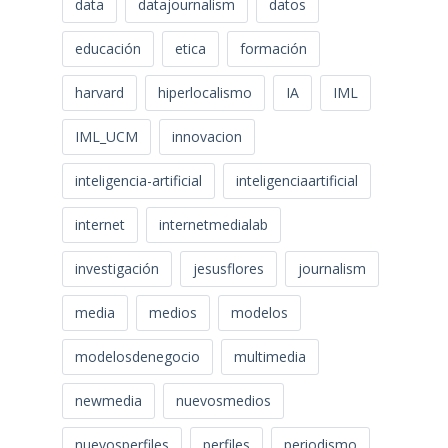
data
datajournalism
datos
educación
etica
formación
harvard
hiperlocalismo
IA
IML
IML_UCM
innovacion
inteligencia-artificial
inteligenciaartificial
internet
internetmedialab
investigación
jesusflores
journalism
media
medios
modelos
modelosdenegocio
multimedia
newmedia
nuevosmedios
nuevosperfiles
perfiles
periodismo