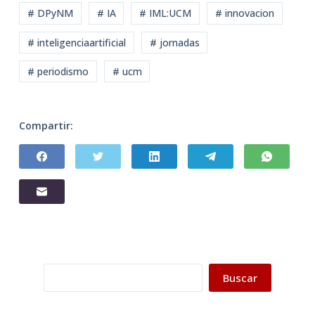
# DPyNM
# IA
# IML:UCM
# innovacion
# inteligenciaartificial
# jornadas
# periodismo
# ucm
Compartir:
Buscar
Buscar