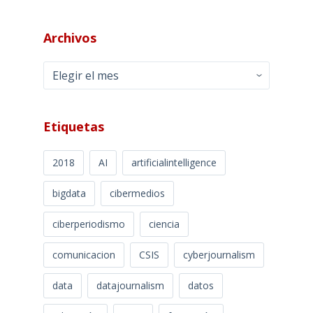
Archivos
Archivos
Etiquetas
2018
AI
artificialintelligence
bigdata
cibermedios
ciberperiodismo
ciencia
comunicacion
CSIS
cyberjournalism
data
datajournalism
datos