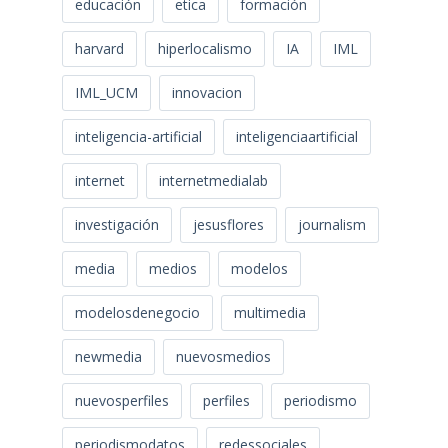
educación
etica
formación
harvard
hiperlocalismo
IA
IML
IML_UCM
innovacion
inteligencia-artificial
inteligenciaartificial
internet
internetmedialab
investigación
jesusflores
journalism
media
medios
modelos
modelosdenegocio
multimedia
newmedia
nuevosmedios
nuevosperfiles
perfiles
periodismo
periodismodatos
redessociales