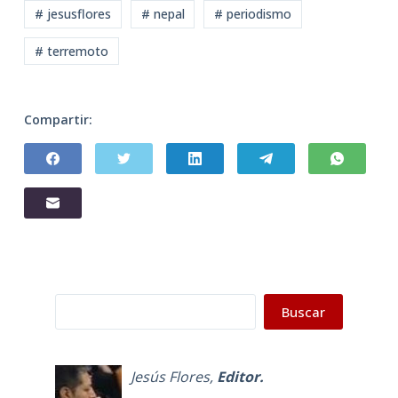
# jesusflores
# nepal
# periodismo
# terremoto
Compartir:
Buscar
Buscar
Jesús Flores
,
Editor.