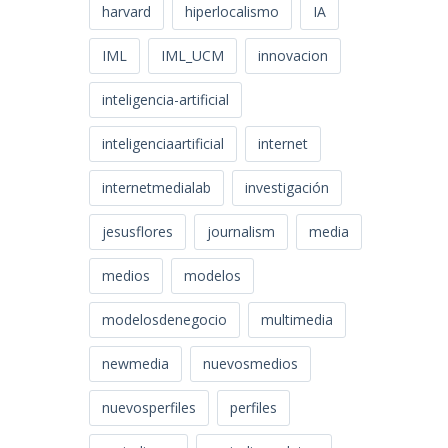
harvard
hiperlocalismo
IA
IML
IML_UCM
innovacion
inteligencia-artificial
inteligenciaartificial
internet
internetmedialab
investigación
jesusflores
journalism
media
medios
modelos
modelosdenegocio
multimedia
newmedia
nuevosmedios
nuevosperfiles
perfiles