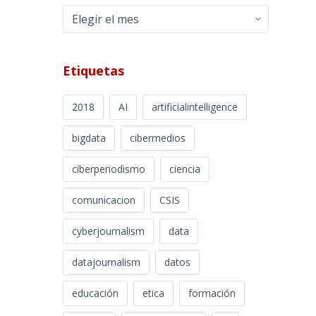
Archivos
Etiquetas
2018
AI
artificialintelligence
bigdata
cibermedios
ciberperiodismo
ciencia
comunicacion
CSIS
cyberjournalism
data
datajournalism
datos
educación
etica
formación