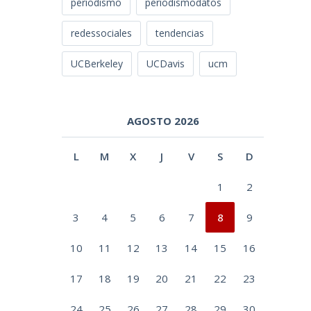
periodismo
periodismodatos
redessociales
tendencias
UCBerkeley
UCDavis
ucm
AGOSTO 2026
L
M
X
J
V
S
D
1
2
3
4
5
6
7
8
9
10
11
12
13
14
15
16
17
18
19
20
21
22
23
24
25
26
27
28
29
30