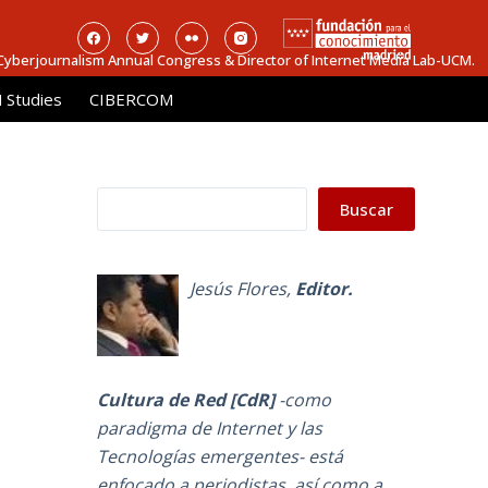
 Cyberjournalism Annual Congress & Director of Internet Media Lab-UCM.
Studies
CIBERCOM
Buscar
n
Buscar
Jesús Flores
,
Editor.
Cultura de Red [CdR]
-como
paradigma de Internet y las
Tecnologías emergentes-
está
enfocado a periodistas, así como a