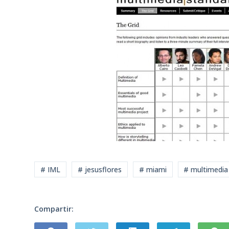
# IML
# jesusflores
# miami
# multimedia
Compartir: