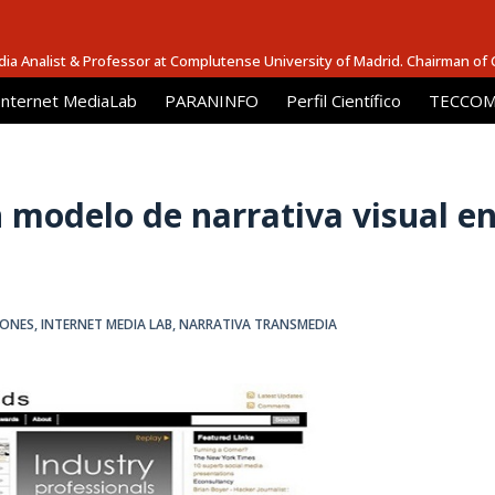
dia Analist & Professor at Complutense University of Madrid. Chairman of
Internet MediaLab
PARANINFO
Perfil Científico
TECCOM 
 modelo de narrativa visual e
IONES
,
INTERNET MEDIA LAB
,
NARRATIVA TRANSMEDIA