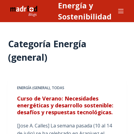
Energía y
S
a
Sostenibilidad
l
t
a
Categoría
Energía
r
a
(general)
l
c
o
n
ENERGÍA (GENERAL)
,
TODAS
t
Curso de Verano: Necesidades
e
energéticas y desarrollo sostenible:
n
desafíos y respuestas tecnológicas.
i
d
[Jose A. Calles] La semana pasada (10 al 14
o
de julio) se ha celebrado en Aranjuez el