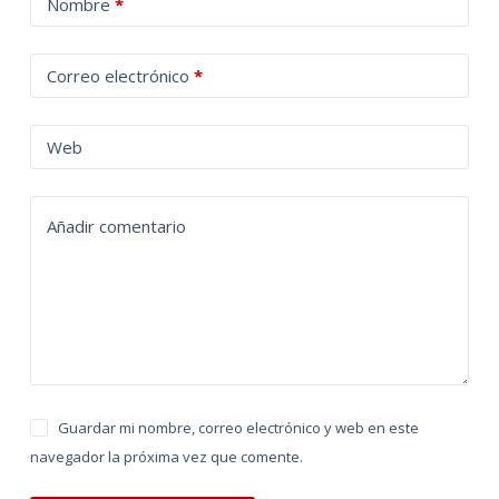
Nombre
*
l
t
Correo electrónico
*
e
r
n
Web
a
t
Añadir comentario
i
v
e
:
Guardar mi nombre, correo electrónico y web en este
navegador la próxima vez que comente.