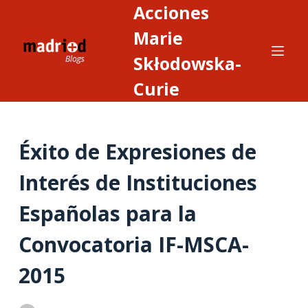
Acciones
S
a
Marie
l
Skłodowska-
t
Curie
a
r
a
l
Éxito de Expresiones de
c
Interés de Instituciones
o
n
Españolas para la
t
e
Convocatoria IF-MSCA-
n
i
2015
d
o