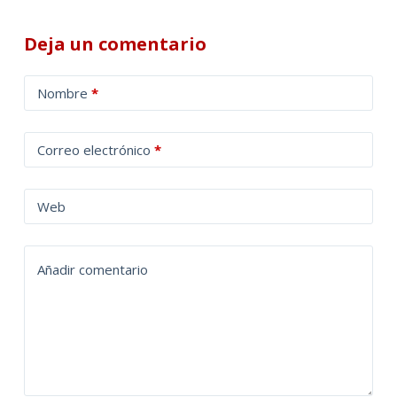
Deja un comentario
A
Nombre
*
l
t
Correo electrónico
*
e
r
n
Web
a
t
Añadir comentario
i
v
e
: