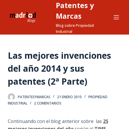
Patentes y
S
a
Marcas
l
Blog sobre Propiedad
t
Industrial
a
r
a
Las mejores invenciones
l
del año 2014 y sus
c
o
patentes (2ª Parte)
n
t
e
PATENTESYMARCAS
21 ENERO 2015
PROPIEDAD
INDUSTRIAL
2 COMENTARIOS
n
i
d
Continuando con el blog anterior sobre las
25
o
mejores invenciones del año
según el
TIME
,