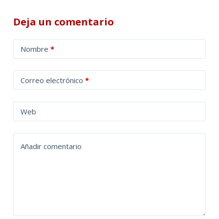
Deja un comentario
A
Nombre
*
l
t
Correo electrónico
*
e
r
n
Web
a
t
Añadir comentario
i
v
e
: