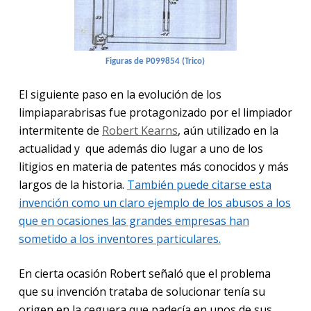
Figuras de P099854 (Trico)
El siguiente paso en la evolución de los
limpiaparabrisas fue protagonizado por el limpiador
intermitente de
Robert Kearns
, aún utilizado en la
actualidad y
que además dio lugar a uno de los
litigios en materia de patentes más conocidos y más
largos de la historia.
También puede citarse esta
invención como un claro ejemplo de los abuso
s a los
que en ocasiones las grandes empres
a
s han
sometido a los inventores particulares.
En cierta ocasión Robert señaló que el problema
que su invención trataba de solucionar tenía su
origen en la ceguera que padecía en unos de sus