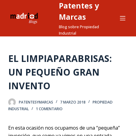
Patentes y
S
a
Marcas
l
Blog sobre Propiedad
t
Industrial
a
r
a
EL LIMPIAPARABRISAS:
l
UN PEQUEÑO GRAN
c
o
INVENTO
n
t
e
PATENTESYMARCAS
7 MARZO 2018
PROPIEDAD
INDUSTRIAL
1 COMENTARIO
n
i
d
En esta ocasión nos ocupamos de una “pequeña”
o
invención, que como ya vimos en una entrada