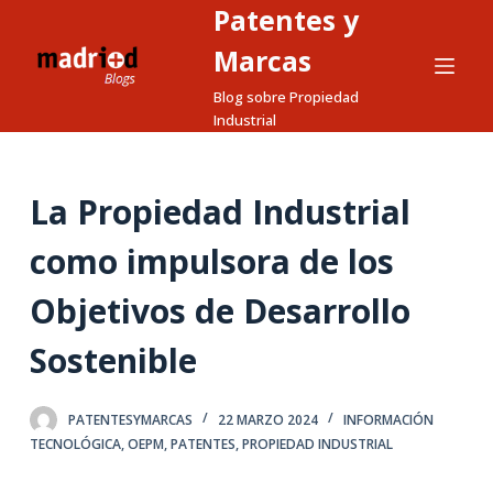
Patentes y
S
a
Marcas
l
Blog sobre Propiedad
t
Industrial
a
r
a
La Propiedad Industrial
l
como impulsora de los
c
o
Objetivos de Desarrollo
n
t
Sostenible
e
n
PATENTESYMARCAS
22 MARZO 2024
INFORMACIÓN
i
TECNOLÓGICA
,
OEPM
,
PATENTES
,
PROPIEDAD INDUSTRIAL
d
o