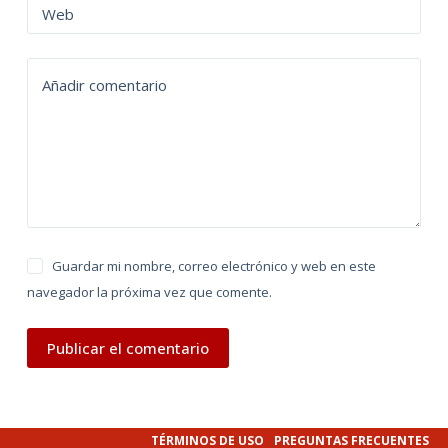
n
Web
a
t
Añadir comentario
i
v
e
:
Guardar mi nombre, correo electrónico y web en este
navegador la próxima vez que comente.
Publicar el comentario
TÉRMINOS DE USO
PREGUNTAS FRECUENTES