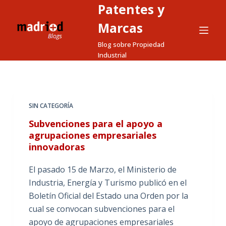
Patentes y
S
a
Marcas
l
Blog sobre Propiedad
t
Industrial
a
r
a
l
SIN CATEGORÍA
c
Subvenciones para el apoyo a
o
agrupaciones empresariales
n
innovadoras
t
e
El pasado 15 de Marzo, el Ministerio de
n
Industria, Energía y Turismo publicó en el
i
Boletín Oficial del Estado una Orden por la
d
cual se convocan subvenciones para el
o
apoyo de agrupaciones empresariales