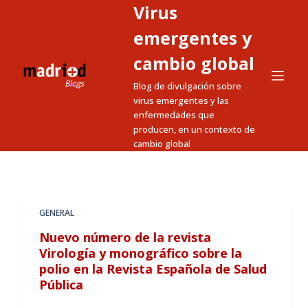
Virus
S
a
emergentes y
l
cambio global
t
Blog de divulgación sobre
a
virus emergentes y las
r
enfermedades que
a
producen, en un contexto de
l
cambio global
c
o
n
t
GENERAL
e
Nuevo número de la revista
n
Virología y monográfico sobre la
i
polio en la Revista Española de Salud
Pública
d
o