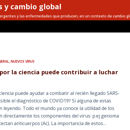
 y cambio global
mergentes y las enfermedades que producen, en un contexto de cambio gl
NERAL
,
NUEVOS VIRUS
por la ciencia puede contribuir a luchar
 ciencia puede ayudar a combatir al recién llegado SARS-
sible el diagnóstico de COVID19? Si alguna de estas
n leyendo. Todo el mundo ya conoce la utilidad de los
n directamente los componentes del virus: p.ej genoma
etectan anticuerpos (Ac). La importancia de estos…