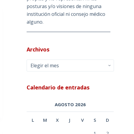
posturas y/o visiones de ninguna
institución oficial ni consejo médico
alguno.
________________________________________
Archivos
Archivos
Calendario de entradas
AGOSTO 2026
L
M
X
J
V
S
D
1
2