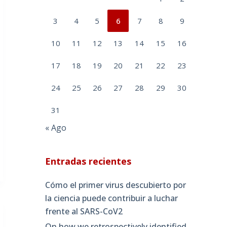
3
4
5
6
7
8
9
10
11
12
13
14
15
16
17
18
19
20
21
22
23
24
25
26
27
28
29
30
31
« Ago
Entradas recientes
Cómo el primer virus descubierto por
la ciencia puede contribuir a luchar
frente al SARS-CoV2
On how we retrospectively identified