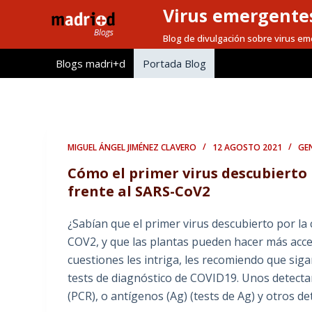
Virus emergentes
S
a
Blog de divulgación sobre virus e
l
Blogs madri+d
Portada Blog
t
a
r
a
l
MIGUEL ÁNGEL JIMÉNEZ CLAVERO
12 AGOSTO 2021
GE
c
Cómo el primer virus descubierto 
o
frente al SARS-CoV2
n
t
¿Sabían que el primer virus descubierto por la
e
COV2, y que las plantas pueden hacer más acce
n
cuestiones les intriga, les recomiendo que siga
i
tests de diagnóstico de COVID19. Unos detecta
d
(PCR), o antígenos (Ag) (tests de Ag) y otros d
o