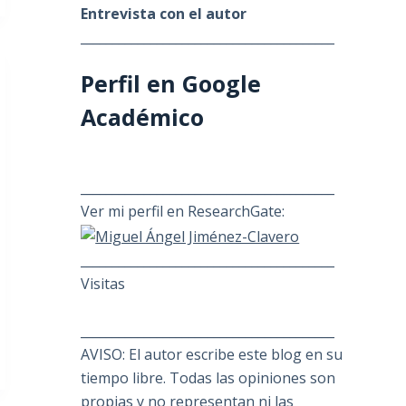
Entrevista con el autor
________________________________________
Perfil en Google
Académico
________________________________________
Ver mi perfil en ResearchGate:
________________________________________
Visitas
________________________________________
AVISO: El autor escribe este blog en su
tiempo libre. Todas las opiniones son
propias y no representan ni las