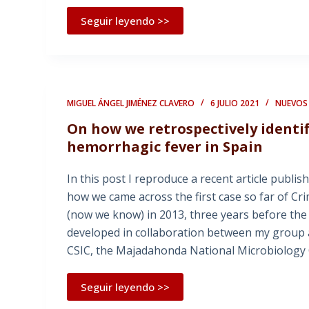
Seguir leyendo >>
MIGUEL ÁNGEL JIMÉNEZ CLAVERO
6 JULIO 2021
NUEVOS 
On how we retrospectively identif
hemorrhagic fever in Spain
In this post I reproduce a recent article publi
how we came across the first case so far of C
(now we know) in 2013, three years before the f
developed in collaboration between my group a
CSIC, the Majadahonda National Microbiology 
Seguir leyendo >>