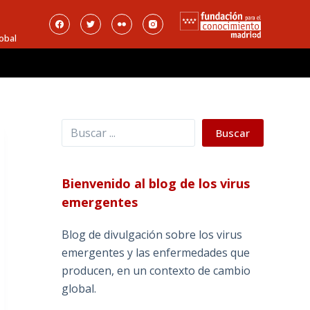
obal
Buscar
Buscar
Bienvenido al blog de los virus
emergentes
Blog de divulgación sobre los virus
emergentes y las enfermedades que
producen, en un contexto de cambio
global.
_______________________________________