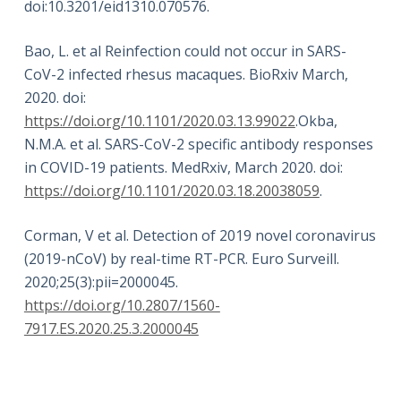
doi:10.3201/eid1310.070576.
Bao, L. et al Reinfection could not occur in SARS-
CoV-2 infected rhesus macaques. BioRxiv March,
2020. doi:
https://doi.org/10.1101/2020.03.13.99022
.Okba,
N.M.A. et al. SARS-CoV-2 specific antibody responses
in COVID-19 patients. MedRxiv, March 2020. doi:
https://doi.org/10.1101/2020.03.18.20038059
.
Corman, V et al. Detection of 2019 novel coronavirus
(2019-nCoV) by real-time RT-PCR. Euro Surveill.
2020;25(3):pii=2000045.
https://doi.org/10.2807/1560-
7917.ES.2020.25.3.2000045