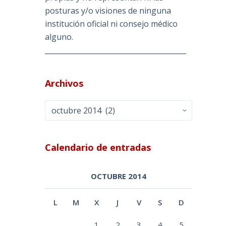
posturas y/o visiones de ninguna
institución oficial ni consejo médico
alguno.
________________________________________
Archivos
Archivos
Calendario de entradas
OCTUBRE 2014
L
M
X
J
V
S
D
1
2
3
4
5