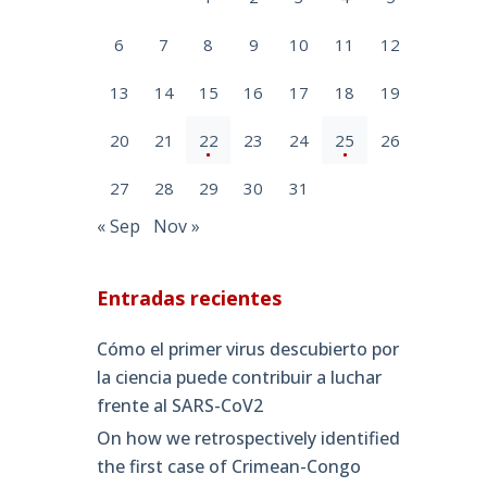
6
7
8
9
10
11
12
13
14
15
16
17
18
19
20
21
22
23
24
25
26
27
28
29
30
31
« Sep
Nov »
Entradas recientes
Cómo el primer virus descubierto por
la ciencia puede contribuir a luchar
frente al SARS-CoV2
On how we retrospectively identified
the first case of Crimean-Congo