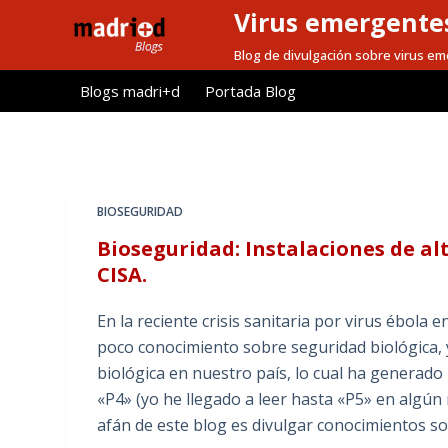
Virus emergentes
S
a
Blog de divulgación sobre virus e
l
Blogs madri+d
Portada Blog
t
a
r
a
l
BIOSEGURIDAD
c
Bioseguridad: Instalaciones de alt
o
CISA.
n
t
En la reciente crisis sanitaria por virus ébol
e
poco conocimiento sobre seguridad biológica, y
n
biológica en nuestro país, lo cual ha generad
i
«P4» (yo he llegado a leer hasta «P5» en algún
d
afán de este blog es divulgar conocimientos s
o