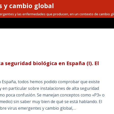
 y cambio global
mergentes y las enfermedades que producen, en un contexto de cambio gl
a seguridad biológica en España (I). El
a en España, todos hemos podido comprobar que existe
 en particular sobre instalaciones de alta seguridad
o no poca confusión. Se manejan conceptos como «P3» o
 medio) sin saber muy bien de qué se está hablando. El
obre virus emergentes y cambio global,…