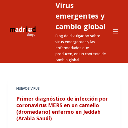
Virus
S
a
emergentes y
l
cambio global
t
Blog de divulgación sobre
a
virus emergentes y las
r
enfermedades que
a
producen, en un contexto de
l
cambio global
c
o
n
t
NUEVOS VIRUS
e
Primer diagnóstico de infección por
n
coronavirus MERS en un camello
i
(dromedario) enfermo en Jeddah
(Arabia Saudí)
d
o