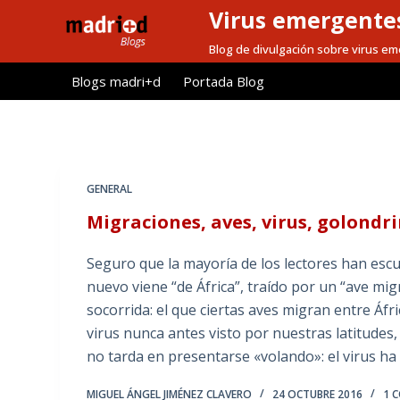
Virus emergentes
S
a
Blog de divulgación sobre virus e
l
Blogs madri+d
Portada Blog
t
a
r
a
l
GENERAL
c
Migraciones, aves, virus, golondri
o
n
Seguro que la mayoría de los lectores han esc
t
nuevo viene “de África”, traído por un “ave mig
e
socorrida: el que ciertas aves migran entre Áfr
n
virus nunca antes visto por nuestras latitudes, y
i
no tarda en presentarse «volando»: el virus ha
d
o
MIGUEL ÁNGEL JIMÉNEZ CLAVERO
24 OCTUBRE 2016
1 