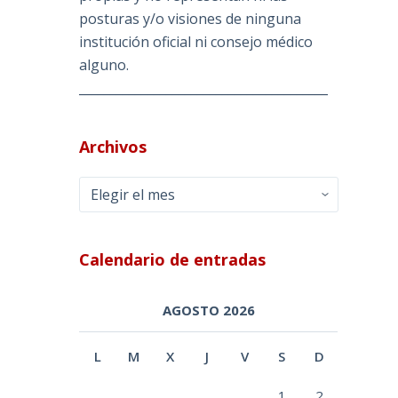
posturas y/o visiones de ninguna
institución oficial ni consejo médico
alguno.
________________________________________
Archivos
Archivos
Calendario de entradas
AGOSTO 2026
L
M
X
J
V
S
D
1
2