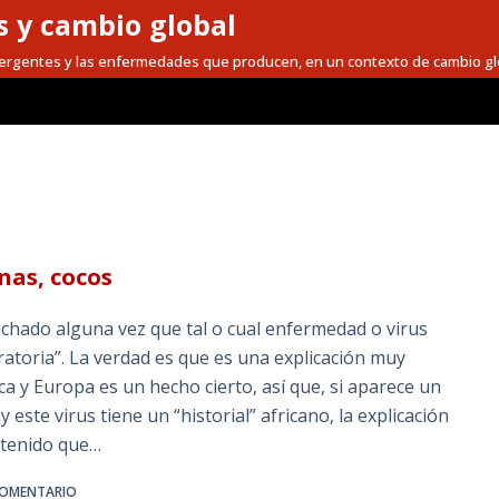
 y cambio global
mergentes y las enfermedades que producen, en un contexto de cambio gl
nas, cocos
uchado alguna vez que tal o cual enfermedad o virus
ratoria”. La verdad es que es una explicación muy
ica y Europa es un hecho cierto, así que, si aparece un
 este virus tiene un “historial” africano, la explicación
 tenido que…
COMENTARIO