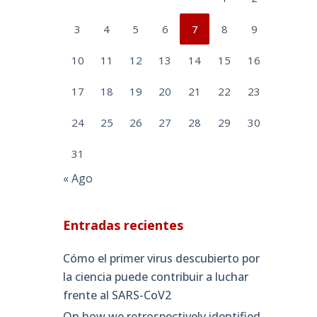
3
4
5
6
7
8
9
10
11
12
13
14
15
16
17
18
19
20
21
22
23
24
25
26
27
28
29
30
31
« Ago
Entradas recientes
Cómo el primer virus descubierto por
la ciencia puede contribuir a luchar
frente al SARS-CoV2
On how we retrospectively identified