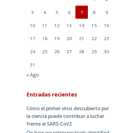
3
4
5
6
7
8
9
10
11
12
13
14
15
16
17
18
19
20
21
22
23
24
25
26
27
28
29
30
31
« Ago
Entradas recientes
Cómo el primer virus descubierto por
la ciencia puede contribuir a luchar
frente al SARS-CoV2
On how we retrospectively identified