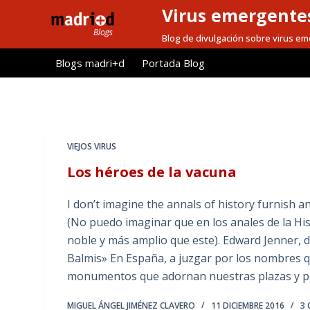
Virus emergentes
S
a
Blog de divulgación sobre virus e
l
Blogs madri+d
Portada Blog
t
a
r
a
l
VIEJOS VIRUS
c
Los héroes de la vacuna
o
n
I don’t imagine the annals of history furnish a
t
(No puedo imaginar que en los anales de la Hi
e
noble y más amplio que este). Edward Jenner, d
n
Balmis» En España, a juzgar por los nombres q
i
monumentos que adornan nuestras plazas y p
d
o
MIGUEL ÁNGEL JIMÉNEZ CLAVERO
11 DICIEMBRE 2016
3