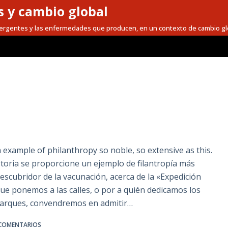
 y cambio global
mergentes y las enfermedades que producen, en un contexto de cambio gl
n example of philanthropy so noble, so extensive as this.
storia se proporcione un ejemplo de filantropía más
escubridor de la vacunación, acerca de la «Expedición
ue ponemos a las calles, o por a quién dedicamos los
arques, convendremos en admitir…
 COMENTARIOS