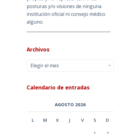
posturas y/o visiones de ninguna
institución oficial ni consejo médico
alguno.
________________________________________
Archivos
Archivos
Calendario de entradas
AGOSTO 2026
L
M
X
J
V
S
D
1
2