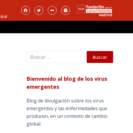
obal
Buscar
Buscar
Bienvenido al blog de los virus
emergentes
Blog de divulgación sobre los virus
emergentes y las enfermedades que
producen, en un contexto de cambio
global.
_______________________________________