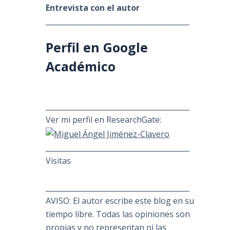
Entrevista con el autor
________________________________________
Perfil en Google
Académico
________________________________________
Ver mi perfil en ResearchGate:
________________________________________
Visitas
________________________________________
AVISO: El autor escribe este blog en su
tiempo libre. Todas las opiniones son
propias y no representan ni las