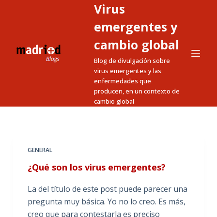
Virus
S
a
emergentes y
l
cambio global
t
Blog de divulgación sobre
a
virus emergentes y las
r
enfermedades que
a
producen, en un contexto de
l
cambio global
c
o
n
t
GENERAL
e
¿Qué son los virus emergentes?
n
i
La del título de este post puede parecer una
d
pregunta muy básica. Yo no lo creo. Es más,
o
creo que para contestarla es preciso