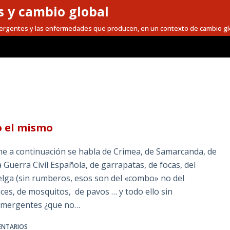
 y cambio global
mergentes y las enfermedades que producen, en un contexto de cambio gl
o el mismo
ene a continuación se habla de Crimea, de Samarcanda, de
la Guerra Civil Española, de garrapatas, de focas, del
o Belga (sin rumberos, esos son del «combo» no del
ices, de mosquitos, de pavos … y todo ello sin
s emergentes ¿que no…
ENTARIOS