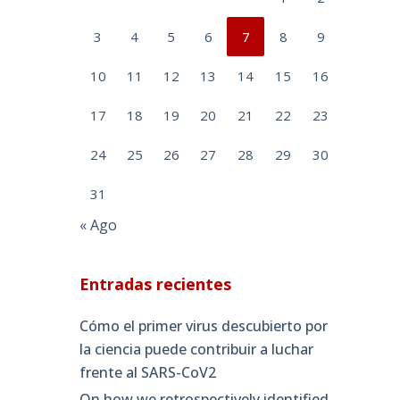
3
4
5
6
7
8
9
10
11
12
13
14
15
16
17
18
19
20
21
22
23
24
25
26
27
28
29
30
31
« Ago
Entradas recientes
Cómo el primer virus descubierto por
la ciencia puede contribuir a luchar
frente al SARS-CoV2
On how we retrospectively identified