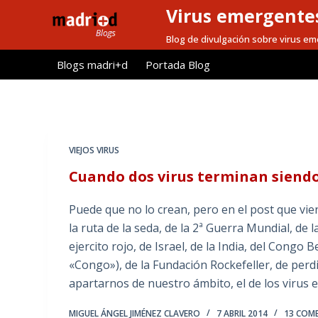
Virus emergentes
S
a
Blog de divulgación sobre virus e
l
Blogs madri+d
Portada Blog
t
a
r
a
l
VIEJOS VIRUS
c
Cuando dos virus terminan siend
o
n
Puede que no lo crean, pero en el post que vi
t
la ruta de la seda, de la 2ª Guerra Mundial, de 
e
ejercito rojo, de Israel, de la India, del Cong
n
«Congo»), de la Fundación Rockefeller, de perd
i
apartarnos de nuestro ámbito, el de los viru
d
o
MIGUEL ÁNGEL JIMÉNEZ CLAVERO
7 ABRIL 2014
13 COM