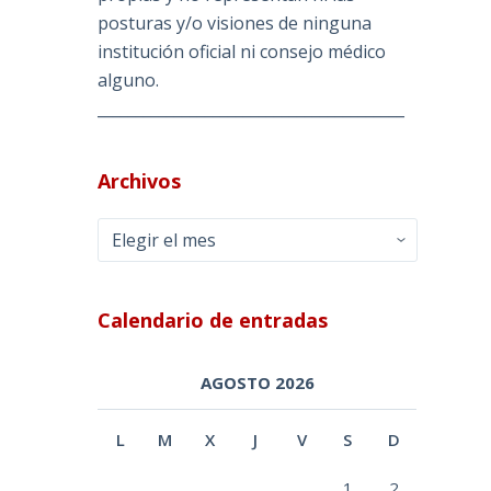
posturas y/o visiones de ninguna
institución oficial ni consejo médico
alguno.
________________________________________
Archivos
Archivos
Calendario de entradas
AGOSTO 2026
L
M
X
J
V
S
D
1
2