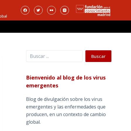
obal
Buscar
Buscar
Bienvenido al blog de los virus
emergentes
Blog de divulgación sobre los virus
emergentes y las enfermedades que
producen, en un contexto de cambio
global.
_______________________________________