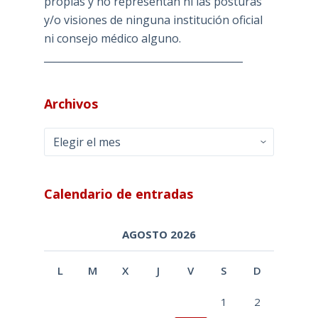
propias y no representan ni las posturas
y/o visiones de ninguna institución oficial
ni consejo médico alguno.
________________________________________
Archivos
Archivos
Calendario de entradas
AGOSTO 2026
L
M
X
J
V
S
D
1
2