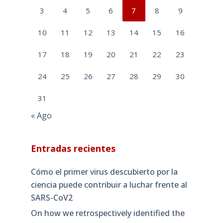
3
4
5
6
7
8
9
10
11
12
13
14
15
16
17
18
19
20
21
22
23
24
25
26
27
28
29
30
31
« Ago
Entradas recientes
Cómo el primer virus descubierto por la
ciencia puede contribuir a luchar frente al
SARS-CoV2
On how we retrospectively identified the