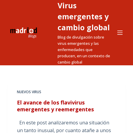
Virus
S
a
emergentes y
l
cambio global
t
Blog de divulgación sobre
a
virus emergentes y las
r
enfermedades que
a
producen, en un contexto de
l
cambio global
c
o
n
t
NUEVOS VIRUS
e
El avance de los flavivirus
n
emergentes y reemergentes
i
En este post analizaremos una situación
d
un tanto inusual, por cuanto atañe a unos
o