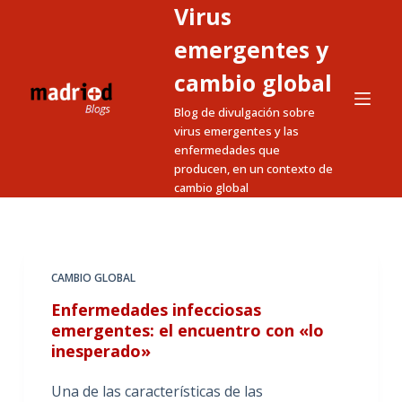
Virus
S
a
emergentes y
l
cambio global
t
Blog de divulgación sobre
a
virus emergentes y las
r
enfermedades que
a
producen, en un contexto de
l
cambio global
c
o
n
t
CAMBIO GLOBAL
e
Enfermedades infecciosas
n
emergentes: el encuentro con «lo
i
inesperado»
d
Una de las características de las
o