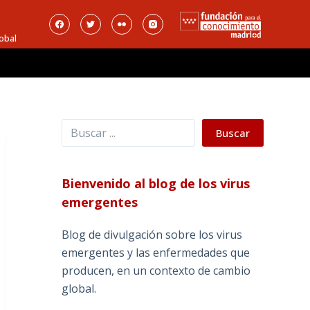
obal
Buscar
Buscar
Bienvenido al blog de los virus
emergentes
Blog de divulgación sobre los virus
emergentes y las enfermedades que
producen, en un contexto de cambio
global.
_______________________________________