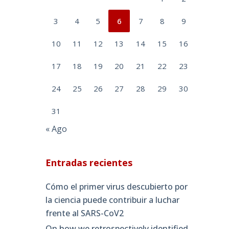
3
4
5
6
7
8
9
10
11
12
13
14
15
16
17
18
19
20
21
22
23
24
25
26
27
28
29
30
31
« Ago
Entradas recientes
Cómo el primer virus descubierto por
la ciencia puede contribuir a luchar
frente al SARS-CoV2
On how we retrospectively identified