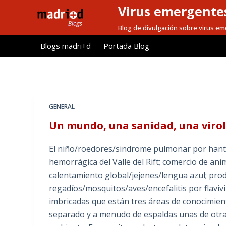
Virus emergentes
S
a
Blog de divulgación sobre virus e
l
Blogs madri+d
Portada Blog
t
a
r
a
l
GENERAL
c
Un mundo, una sanidad, una viro
o
n
El niño/roedores/sindrome pulmonar por hanta
t
hemorrágica del Valle del Rift; comercio de ani
e
calentamiento global/jejenes/lengua azul; prod
n
regadíos/mosquitos/aves/encefalitis por flaviv
i
imbricadas que están tres áreas de conocimien
d
separado y a menudo de espaldas unas de otras
o