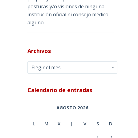
posturas y/o visiones de ninguna
institución oficial ni consejo médico
alguno.
________________________________________
Archivos
Archivos
Calendario de entradas
AGOSTO 2026
L
M
X
J
V
S
D
1
2