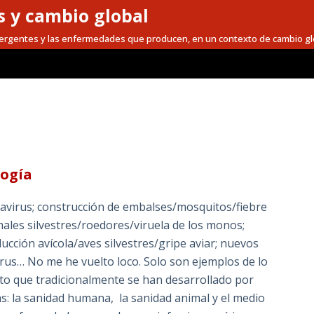
 y cambio global
mergentes y las enfermedades que producen, en un contexto de cambio gl
logía
virus; construcción de embalses/mosquitos/fiebre
males silvestres/roedores/viruela de los monos;
ucción avícola/aves silvestres/gripe aviar; nuevos
irus… No me he vuelto loco. Solo son ejemplos de lo
to que tradicionalmente se han desarrollado por
: la sanidad humana, la sanidad animal y el medio