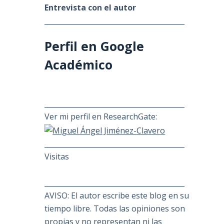
Entrevista con el autor
________________________________________
Perfil en Google
Académico
________________________________________
Ver mi perfil en ResearchGate:
________________________________________
Visitas
________________________________________
AVISO: El autor escribe este blog en su
tiempo libre. Todas las opiniones son
propias y no representan ni las