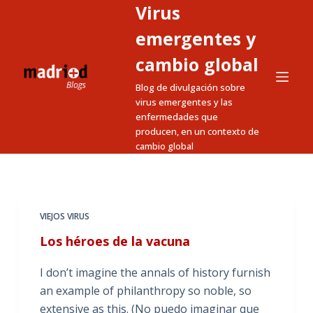
Virus
S
a
emergentes y
l
cambio global
t
Blog de divulgación sobre
a
virus emergentes y las
r
enfermedades que
a
producen, en un contexto de
l
cambio global
c
o
n
t
VIEJOS VIRUS
e
Los héroes de la vacuna
n
i
I don’t imagine the annals of history furnish
d
an example of philanthropy so noble, so
o
extensive as this. (No puedo imaginar que