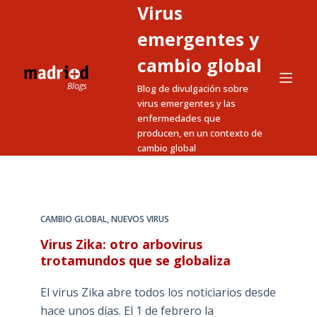
Virus
S
a
emergentes y
l
cambio global
t
Blog de divulgación sobre
a
virus emergentes y las
r
enfermedades que
a
producen, en un contexto de
l
cambio global
c
o
n
t
CAMBIO GLOBAL
,
NUEVOS VIRUS
e
Virus Zika: otro arbovirus
n
trotamundos que se globaliza
i
El virus Zika abre todos los noticiarios desde
d
hace unos días. El 1 de febrero la
o