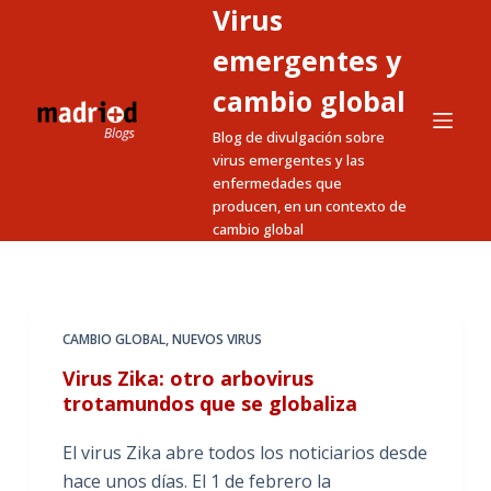
Virus
S
a
emergentes y
l
cambio global
t
Blog de divulgación sobre
a
virus emergentes y las
r
enfermedades que
a
producen, en un contexto de
l
cambio global
c
o
n
t
CAMBIO GLOBAL
,
NUEVOS VIRUS
e
Virus Zika: otro arbovirus
n
trotamundos que se globaliza
i
El virus Zika abre todos los noticiarios desde
d
hace unos días. El 1 de febrero la
o