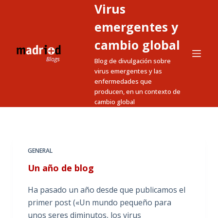
Virus
S
a
emergentes y
l
cambio global
t
Blog de divulgación sobre
a
virus emergentes y las
r
enfermedades que
a
producen, en un contexto de
l
cambio global
c
o
n
t
GENERAL
e
Un año de blog
n
i
Ha pasado un año desde que publicamos el
d
primer post («Un mundo pequeño para
o
unos seres diminutos, los virus