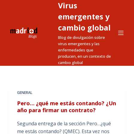
Virus
S
a
emergentes y
l
cambio global
t
Blog de divulgación sobre
a
virus emergentes y las
r
enfermedades que
a
producen, en un contexto de
l
cambio global
c
o
n
t
GENERAL
e
Pero… ¿qué me estás contando? ¿Un
n
año para firmar un contrato?
i
Segunda entrega de la sección Pero…¿qué
d
me estás contando? (QMEC). Esta vez nos
o