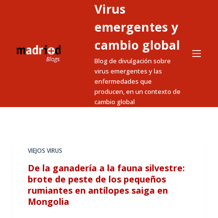
Virus
S
a
emergentes y
l
cambio global
t
Blog de divulgación sobre
a
virus emergentes y las
r
enfermedades que
a
producen, en un contexto de
l
cambio global
c
o
n
t
VIEJOS VIRUS
e
De la ganadería a la fauna silvestre:
n
brote de peste de los pequeños
i
rumiantes en antílopes saiga en
Mongolia
d
o