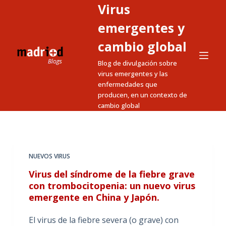
Virus
S
a
emergentes y
l
cambio global
t
Blog de divulgación sobre
a
virus emergentes y las
r
enfermedades que
a
producen, en un contexto de
l
cambio global
c
o
n
t
NUEVOS VIRUS
e
Virus del síndrome de la fiebre grave
n
con trombocitopenia: un nuevo virus
i
emergente en China y Japón.
d
El virus de la fiebre severa (o grave) con
o