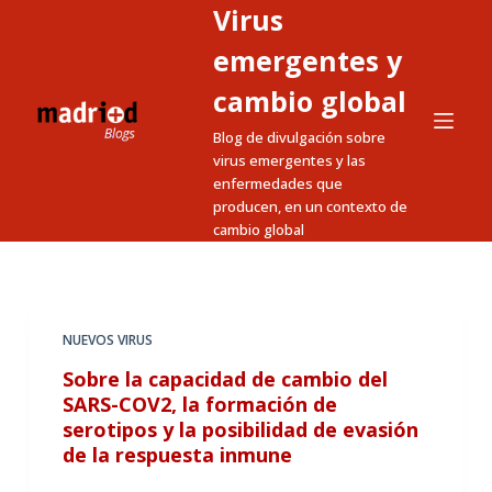
Virus
S
a
emergentes y
l
cambio global
t
Blog de divulgación sobre
a
virus emergentes y las
r
enfermedades que
a
producen, en un contexto de
l
cambio global
c
o
n
t
NUEVOS VIRUS
e
Sobre la capacidad de cambio del
n
SARS-COV2, la formación de
i
serotipos y la posibilidad de evasión
de la respuesta inmune
d
o