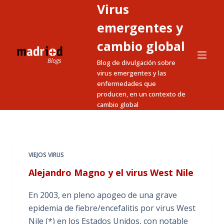
Virus
S
a
emergentes y
l
cambio global
t
Blog de divulgación sobre
a
virus emergentes y las
r
enfermedades que
a
producen, en un contexto de
l
cambio global
c
o
n
t
VIEJOS VIRUS
e
Alejandro Magno y el virus West Nile
n
i
En 2003, en pleno apogeo de una grave
d
epidemia de fiebre/encefalitis por virus West
o
Nile (*) en los Estados Unidos, con notable