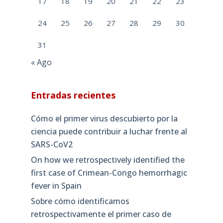
17
18
19
20
21
22
23
24
25
26
27
28
29
30
31
« Ago
Entradas recientes
Cómo el primer virus descubierto por la
ciencia puede contribuir a luchar frente al
SARS-CoV2
On how we retrospectively identified the
first case of Crimean-Congo hemorrhagic
fever in Spain
Sobre cómo identificamos
retrospectivamente el primer caso de