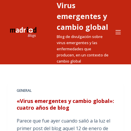
Virus
S
a
emergentes y
l
cambio global
t
Blog de divulgación sobre
a
virus emergentes y las
r
enfermedades que
a
producen, en un contexto de
l
cambio global
c
o
n
t
GENERAL
e
«Virus emergentes y cambio global»:
n
cuatro años de blog
i
Parece que fue ayer cuando salió a la luz el
d
primer post del blog aquel 12 de enero de
o