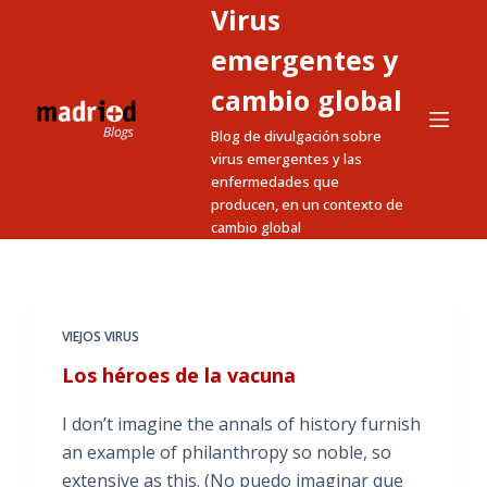
Virus
S
a
emergentes y
l
cambio global
t
Blog de divulgación sobre
a
virus emergentes y las
r
enfermedades que
a
producen, en un contexto de
l
cambio global
c
o
n
t
VIEJOS VIRUS
e
Los héroes de la vacuna
n
i
I don’t imagine the annals of history furnish
d
an example of philanthropy so noble, so
o
extensive as this. (No puedo imaginar que