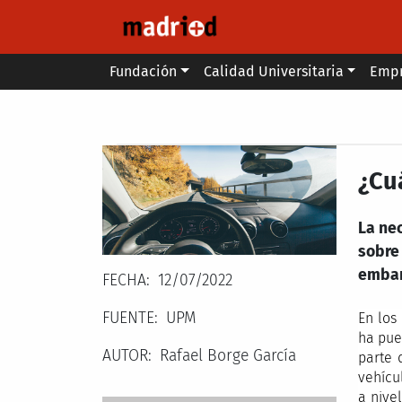
Pasar al contenido principal
Main menu
Fundación
Calidad Universitaria
Emp
Secondary breadcrumb
¿Cu
La nec
sobre 
embarg
FECHA
12/07/2022
FUENTE
UPM
En los
ha pue
AUTOR
Rafael Borge García
parte 
vehícu
a nive