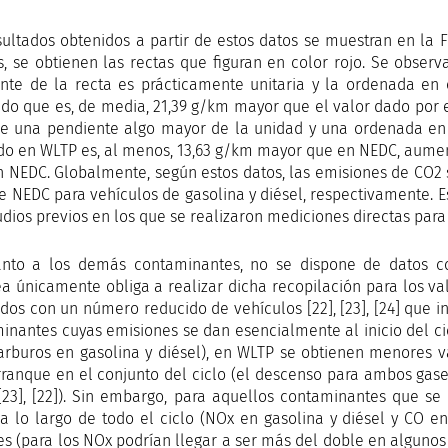
sultados obtenidos a partir de estos datos se muestran en la F
s, se obtienen las rectas que figuran en color rojo. Se observ
nte de la recta es prácticamente unitaria y la ordenada en e
ado que es, de media, 21,39 g/km mayor que el valor dado por e
ne una pendiente algo mayor de la unidad y una ordenada en e
do en WLTP es, al menos, 13,63 g/km mayor que en NEDC, aume
en NEDC. Globalmente, según estos datos, las emisiones de CO2
de NEDC para vehículos de gasolina y diésel, respectivamente. 
dios previos en los que se realizaron mediciones directas para u
nto a los demás contaminantes, no se dispone de datos co
a únicamente obliga a realizar dicha recopilación para los val
ados con un número reducido de vehículos [22], [23], [24] que i
inantes cuyas emisiones se dan esencialmente al inicio del cic
arburos en gasolina y diésel), en WLTP se obtienen menores 
rranque en el conjunto del ciclo (el descenso para ambos gase
[23], [22]). Sin embargo, para aquellos contaminantes que s
a lo largo de todo el ciclo (NOx en gasolina y diésel y CO e
s (para los NOx podrían llegar a ser más del doble en algunos c