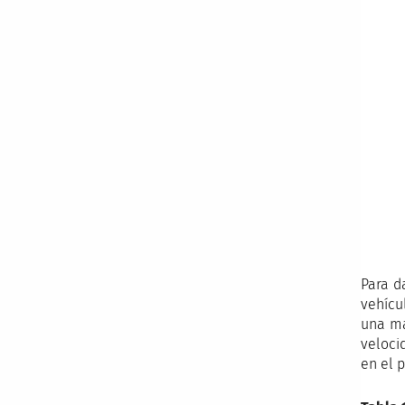
Para d
vehícu
una ma
veloci
en el 