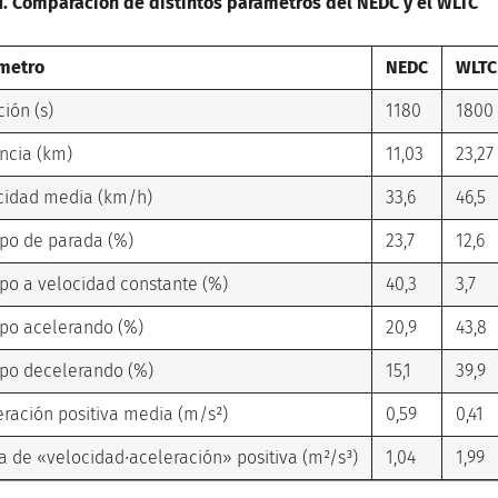
1. Comparación de distintos parámetros del NEDC y el WLTC
metro
NEDC
WLTC
ión (s)
1180
1800
ancia (km)
11,03
23,27
cidad media (km/h)
33,6
46,5
po de parada (%)
23,7
12,6
po a velocidad constante (%)
40,3
3,7
po acelerando (%)
20,9
43,8
po decelerando (%)
15,1
39,9
eración positiva media (m/s²)
0,59
0,41
a de «velocidad∙aceleración» positiva (m²/s³)
1,04
1,99