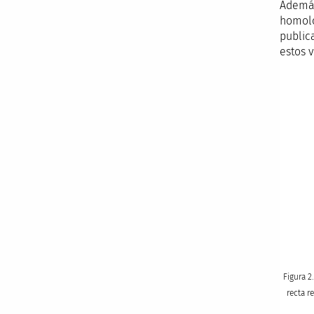
Además
homolo
public
estos 
Figura 2
recta r