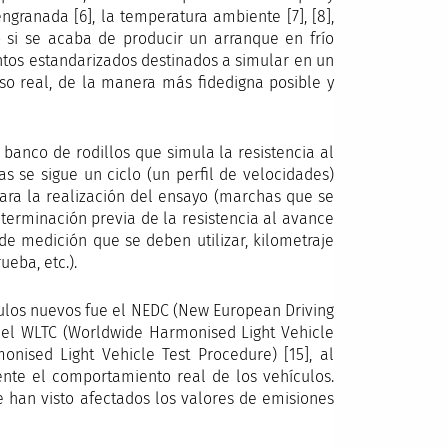
granada [6], la temperatura ambiente [7], [8],
o si se acaba de producir un arranque en frío
ientos estandarizados destinados a simular en un
so real, de la manera más fidedigna posible y
 banco de rodillos que simula la resistencia al
s se sigue un ciclo (un perfil de velocidades)
para la realización del ensayo (marchas que se
erminación previa de la resistencia al avance
de medición que se deben utilizar, kilometraje
eba, etc.).
culos nuevos fue el NEDC (New European Driving
or el WLTC (Worldwide Harmonised Light Vehicle
nised Light Vehicle Test Procedure) [15], al
nte el comportamiento real de los vehículos.
 han visto afectados los valores de emisiones