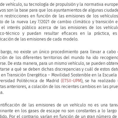
o de vehículo, su tecnología de propulsión y la normativa europ
tivos son la base para que los ayuntamientos de algunas ciud
en restricciones en función de las emisiones de los vehículos 
to de la nueva Ley 7/2021 de cambio climático y transición 
 el interés público acerca de las emisiones de los vehíc
fico-técnico y puedan resultar eficaces en la práctica, 
ficación de las emisiones de cada modelo.
bargo, no existe un único procedimiento para llevar a cabo d
ación de los diferentes territorios del mundo ha ido recogie
arse. De esta manera, para un mismo vehículo, se pueden obtene
tarse a qué se deben dichas discrepancias y cuál de estos dat
 en Transición Energética – Movilidad Sostenible en la Escuela
versidad Politécnica de Madrid
(ETSII-UPM
), se ha realizado
tas anteriores, a colación de los recientes cambios en las pr
a.
ntificación de las emisiones de un vehículo no es una tarea
inante en los gases de escape no son constantes a lo largo
ido. Por el contrario, varían en función de un gran número d