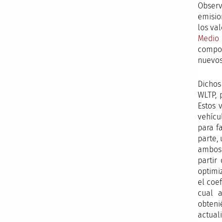
Observ
emisio
los va
Medio
compor
nuevos 
Dichos
WLTP, 
Estos 
vehícu
para f
parte,
ambos 
partir
optimi
el coe
cual 
obteni
actual