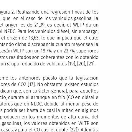
igura 2. Realizando una regresión lineal de los
a que, en el caso de los vehículos gasolina, la
l origen es de 21,39, es decir, el WLTP da un
l NEDC. Para los vehículos diésel, sin embargo,
l origen de 13,63, lo que implica que el dato
ntando dicha discrepancia cuanto mayor sea la
 según WLTP son un 18,7% y un 23,7% superiores
Estos resultados son coherentes con lo obtenido
n grupo reducido de vehículos [19], [20], [21].
mo los anteriores puesto que la legislación
ores de CO2 [17]. No obstante, existen estudios
ndican que, con carácter general, para aquellos
lo, durante el arranque en frío (CO en diésel e
valores que en NEDC, debido al menor peso de
s podría ser hasta de casi la mitad en algunos
e producen en los momentos de alta carga del
n gasolina), los valores obtenidos en WLTP son
asos, y para el CO casi el doble [22]). Además,