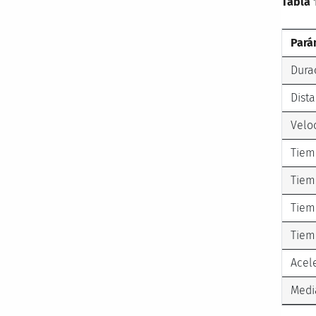
Tabla 
Pará
Durac
Dist
Velo
Tiem
Tiem
Tiem
Tiem
Acel
Medi