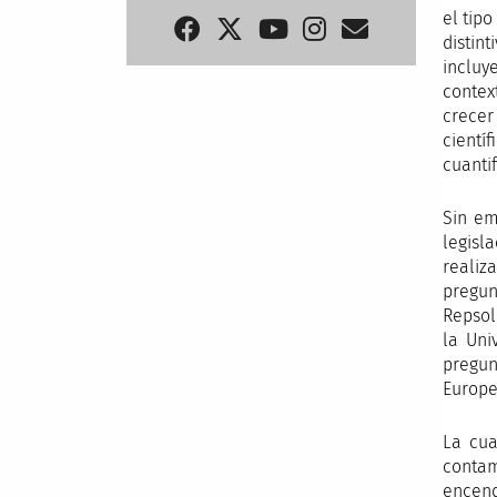
el tip
distin
incluy
contex
crecer
cientí
cuanti
Sin em
legisl
realiz
pregun
Repsol
la Uni
pregun
Europe
La cua
contam
encend