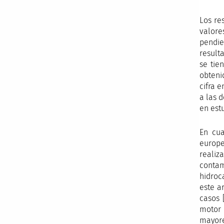
Los re
valore
pendie
result
se tie
obteni
cifra 
a las 
en estu
En cua
europe
realiz
contam
hidroc
este a
casos 
motor 
mayore