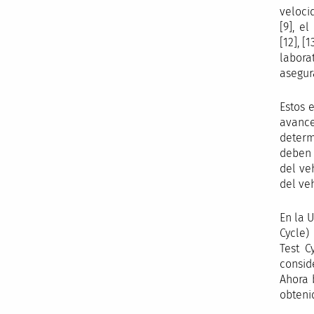
veloci
[9], e
[12], 
labora
asegur
Estos 
avance
determ
deben 
del ve
del ve
En la 
Cycle)
Test C
consid
Ahora 
obteni