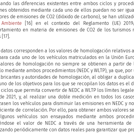
ando las diferencias existentes entre ambos ciclos y proced
nes obtenidos mediante cada uno de ellos puedan no ser igual
lores de emisiones de CO2 (dióxido de carbono), se han utilizad
 Ambiente
[16] en el contexto del Reglamento (UE) 201
tamiento en materia de emisiones de CO2 de los turismos n
[17].
 datos corresponden a los valores de homologación relativos 
para cada uno de los vehículos matriculados en la Unión Euro
valores de homologación no siempre se obtienen a partir de 
lo mediante ambos procedimientos (NEDC y WLTP), ya que, por 
abricantes y autoridades de homologación, al obligar a duplicar
 uno de los objetivos para los que se recopilan los datos es el
ciclos que permita convertir de NEDC a WLTP los límites legale
 de 2021, y, al realizar una doble medición en todos los casos
zasen los vehículos para disminuir las emisiones en NEDC y n
ficiente de correlación. Por ello, para obtener ambos valores 
algunos vehículos son ensayados mediante ambos procedi
éndose el valor de NEDC a través de una herramienta de 
izando periódicamente con datos reales para garantizar que pro