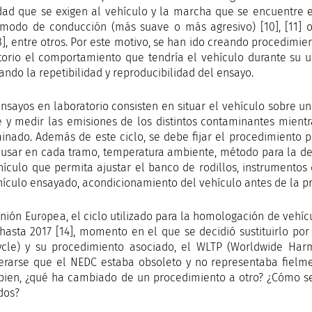
dad que se exigen al vehículo y la marcha que se encuentre en
l modo de conducción (más suave o más agresivo) [10], [11] 
[13], entre otros. Por este motivo, se han ido creando procedim
torio el comportamiento que tendría el vehículo durante su u
ando la repetibilidad y reproducibilidad del ensayo.
ensayos en laboratorio consisten en situar el vehículo sobre un
 y medir las emisiones de los distintos contaminantes mientra
inado. Además de este ciclo, se debe fijar el procedimiento 
usar en cada tramo, temperatura ambiente, método para la det
hículo que permita ajustar el banco de rodillos, instrumentos 
hículo ensayado, acondicionamiento del vehículo antes de la pru
Unión Europea, el ciclo utilizado para la homologación de vehí
 hasta 2017 [14], momento en el que se decidió sustituirlo p
ycle) y su procedimiento asociado, el WLTP (Worldwide Harmo
erarse que el NEDC estaba obsoleto y no representaba fielme
bien, ¿qué ha cambiado de un procedimiento a otro? ¿Cómo se
dos?