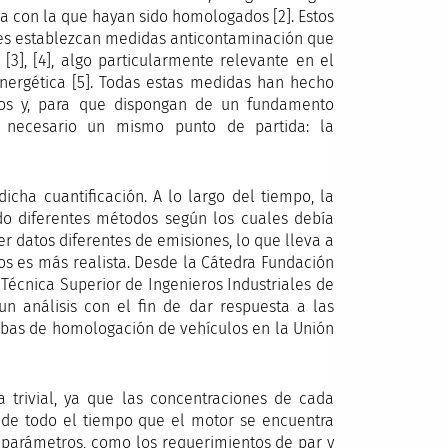
ea con la que hayan sido homologados [2]. Estos
ades establezcan medidas anticontaminación que
[3], [4], algo particularmente relevante en el
energética [5]. Todas estas medidas han hecho
ulos y, para que dispongan de un fundamento
es necesario un mismo punto de partida: la
icha cuantificación. A lo largo del tiempo, la
ndo diferentes métodos según los cuales debía
r datos diferentes de emisiones, lo que lleva a
os es más realista. Desde la Cátedra Fundación
 Técnica Superior de Ingenieros Industriales de
 un análisis con el fin de dar respuesta a las
uebas de homologación de vehículos en la Unión
 trivial, ya que las concentraciones de cada
 de todo el tiempo que el motor se encuentra
e parámetros, como los requerimientos de par y