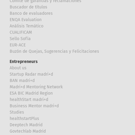
Comité de garantías y reclamaciones
Buscador de títulos
Banco de evaluadores
ENQA Evaluation
Análisis Temático
CUALIFICAM
Sello Sofía
EUR-ACE
Buzón de Quejas, Sugerencias y Felicitaciones
Entrepreneurs
About us
Startup Radar madri+d
BAN madri+d
Madri+d Mentoring Network
ESA BIC Madrid Region
healthStart madri+d
Business Mentor madri+d
Studies
healthstartPlus
Deeptech Madrid
Govtechlab Madrid