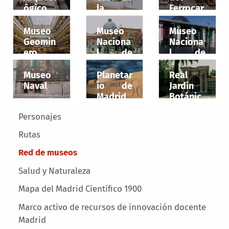
ógico
la
Ferrocar
Naciona
Moneda
ril
l
Museo
Museo
Museo
Geomin
Naciona
Naciona
ero
l de
l de
Ciencias
Ciencia
Naturale
y
Museo
Planetar
Real
s
Tecnolo
Naval
io de
Jardín
gía
Madrid
Botánic
o
Main menu
Personajes
Rutas
Red de museos
Salud y Naturaleza
Mapa del Madrid Científico 1900
Marco activo de recursos de innovación docente
Madrid